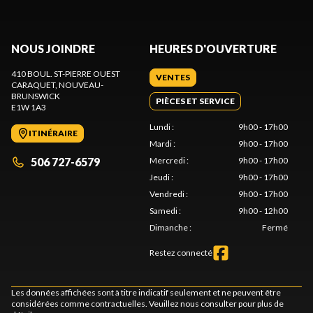
NOUS JOINDRE
HEURES D'OUVERTURE
410 BOUL. ST-PIERRE OUEST
VENTES
CARAQUET
, NOUVEAU-
BRUNSWICK
PIÈCES ET SERVICE
E1W 1A3
Lundi
:
9h00 - 17h00
ITINÉRAIRE
Mardi
:
9h00 - 17h00
506 727-6579
Mercredi
:
9h00 - 17h00
Jeudi
:
9h00 - 17h00
Vendredi
:
9h00 - 17h00
Samedi
:
9h00 - 12h00
Dimanche
:
Fermé
Restez connecté
Les données affichées sont à titre indicatif seulement et ne peuvent être
considérées comme contractuelles. Veuillez nous consulter pour plus de