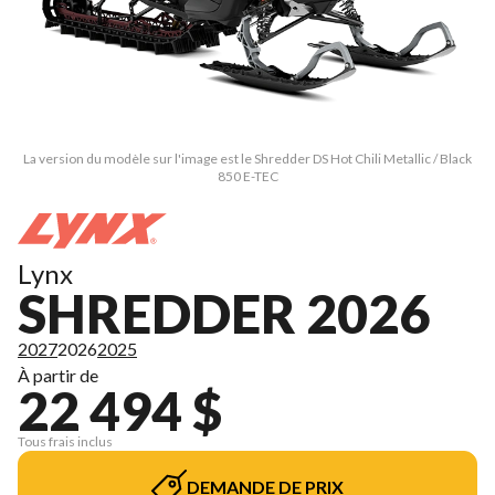
La version du modèle sur l'image est le Shredder DS Hot Chili Metallic / Black
850 E-TEC
Lynx
SHREDDER 2026
2027
2026
2025
À partir de
22 494 $
Tous frais inclus
DEMANDE DE PRIX