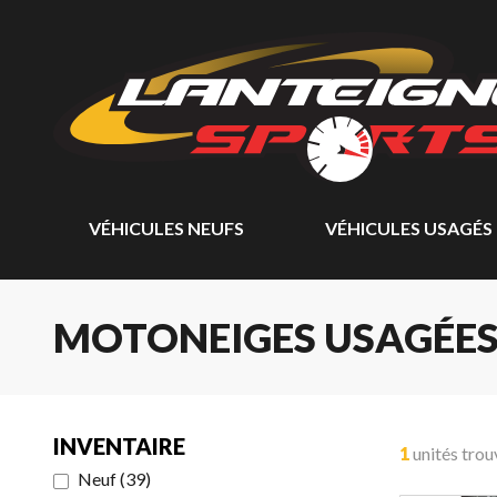
VÉHICULES NEUFS
VÉHICULES USAGÉS
MOTONEIGES USAGÉE
INVENTAIRE
1
unités trou
Neuf
(
39
)