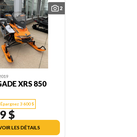
2
2019
ADE XRS 850
Épargnez 3 600 $
9 $
VOIR LES DÉTAILS