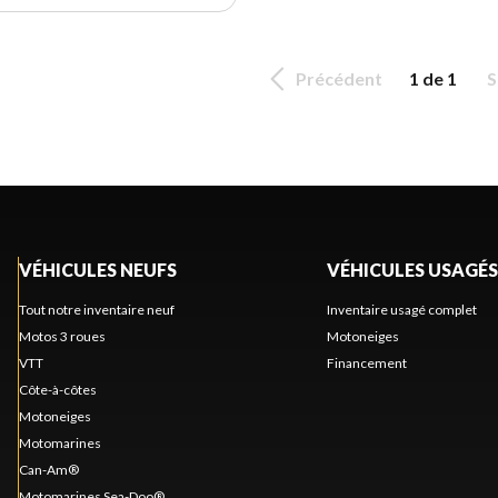
Précédent
1 de 1
S
VÉHICULES NEUFS
VÉHICULES USAGÉS
Tout notre inventaire neuf
Inventaire usagé complet
Motos 3 roues
Motoneiges
VTT
Financement
Côte-à-côtes
Motoneiges
Motomarines
Can-Am®
Motomarines Sea-Doo®