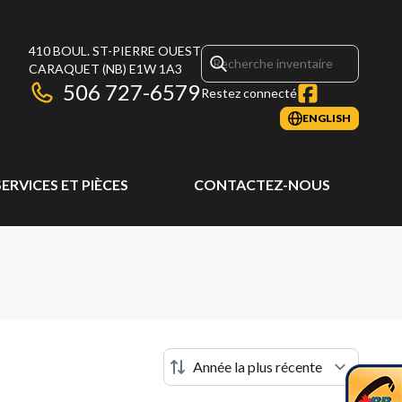
410 BOUL. ST-PIERRE OUEST
CARAQUET
(NB)
E1W 1A3
506 727-6579
Restez connecté
ENGLISH
SERVICES ET PIÈCES
CONTACTEZ-NOUS