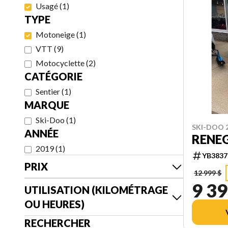
Usagé
(
1
)
TYPE
Motoneige
(
1
)
VTT
(
9
)
Motocyclette
(
2
)
CATÉGORIE
Sentier
(
1
)
MARQUE
Ski-Doo
(
1
)
SKI-DOO 
ANNÉE
RENEG
2019
(
1
)
YB3837
PRIX
12 999 $
9 39
UTILISATION (KILOMÉTRAGE
OU HEURES)
RECHERCHER