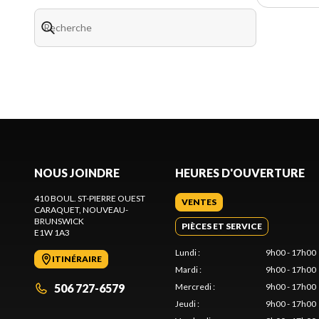
NOUS JOINDRE
HEURES D'OUVERTURE
410 BOUL. ST-PIERRE OUEST
VENTES
CARAQUET
, NOUVEAU-
BRUNSWICK
PIÈCES ET SERVICE
E1W 1A3
Lundi
:
9h00 - 17h00
ITINÉRAIRE
Mardi
:
9h00 - 17h00
506 727-6579
Mercredi
:
9h00 - 17h00
Jeudi
:
9h00 - 17h00