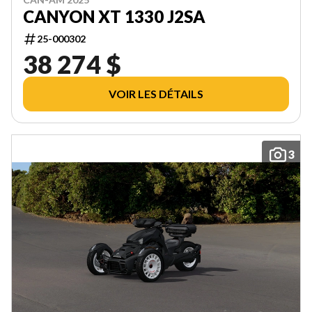
CANYON XT 1330 J2SA
25-000302
38 274 $
VOIR LES DÉTAILS
3