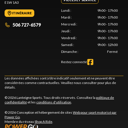
E1W 1A3
Lundi
:
9h00 - 17h00
ITINÉRAIRE
Mardi
:
9h00 - 17h00
506 727-6579
Mercredi
:
9h00 - 17h00
Jeudi
:
9h00 - 17h00
Vendredi
:
9h00 - 17h00
Samedi
:
9h00 - 12h00
Dimanche
:
Fermé
Restez connecté
Les données affichées sont à titre indicatif seulement et ne peuvent être
considérées comme contractuelles. Veuillez nous consulter pour plus de
détails.
© 2026 Lanteigne Sports. Tous droits réservés. Consultez la
politique de
confidentialité
et les
conditions d'utilisation
.
© 2026 Conception et hébergement de sites
Web pour sport motorisé par
Power Go
.
Membre du réseau
Shop A Ride
.