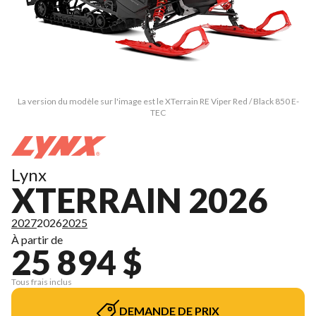
La version du modèle sur l'image est le XTerrain RE Viper Red / Black 850 E-
TEC
Lynx
XTERRAIN 2026
2027
2026
2025
À partir de
25 894 $
Tous frais inclus
DEMANDE DE PRIX