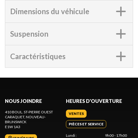
Dimensions du véhicule
Suspension
Caractéristiques
NOUS JOINDRE
HEURES D'OUVERTURE
410 BOUL. ST-PIERRE OUEST
VENTES
CARAQUET
, NOUVEAU-
BRUNSWICK
PIÈCES ET SERVICE
E1W 1A3
Lundi
:
9h00 - 17h00