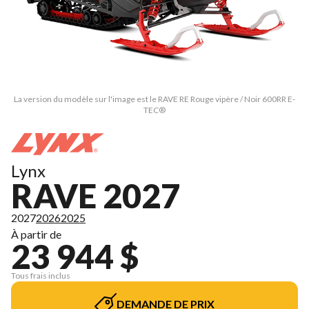
La version du modèle sur l'image est le RAVE RE Rouge vipère / Noir 600RR E-
TEC®
Lynx
RAVE 2027
2027
2026
2025
À partir de
23 944 $
Tous frais inclus
DEMANDE DE PRIX