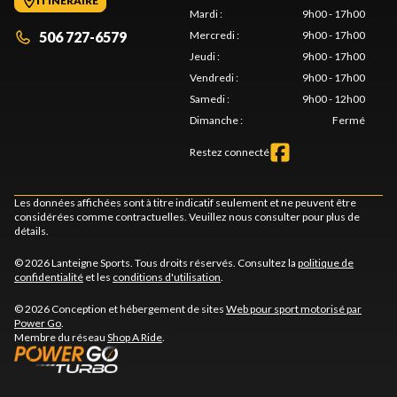
ITINÉRAIRE
Mardi
:
9h00 - 17h00
506 727-6579
Mercredi
:
9h00 - 17h00
Jeudi
:
9h00 - 17h00
Vendredi
:
9h00 - 17h00
Samedi
:
9h00 - 12h00
Dimanche
:
Fermé
Restez connecté
Les données affichées sont à titre indicatif seulement et ne peuvent être
considérées comme contractuelles. Veuillez nous consulter pour plus de
détails.
© 2026 Lanteigne Sports. Tous droits réservés. Consultez la
politique de
confidentialité
et les
conditions d'utilisation
.
© 2026 Conception et hébergement de sites
Web pour sport motorisé par
Power Go
.
Membre du réseau
Shop A Ride
.