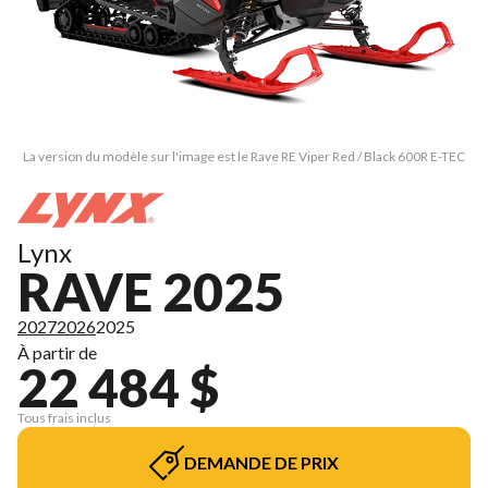
La version du modèle sur l'image est le Rave RE Viper Red / Black 600R E-TEC
Lynx
RAVE 2025
2027
2026
2025
À partir de
22 484 $
Tous frais inclus
DEMANDE DE PRIX