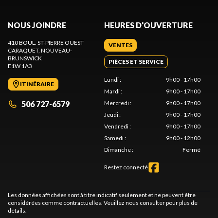
NOUS JOINDRE
HEURES D'OUVERTURE
410 BOUL. ST-PIERRE OUEST
VENTES
CARAQUET
, NOUVEAU-
BRUNSWICK
PIÈCES ET SERVICE
E1W 1A3
Lundi
:
9h00 - 17h00
ITINÉRAIRE
Mardi
:
9h00 - 17h00
506 727-6579
Mercredi
:
9h00 - 17h00
Jeudi
:
9h00 - 17h00
Vendredi
:
9h00 - 17h00
Samedi
:
9h00 - 12h00
Dimanche
:
Fermé
Restez connecté
Les données affichées sont à titre indicatif seulement et ne peuvent être
considérées comme contractuelles. Veuillez nous consulter pour plus de
détails.