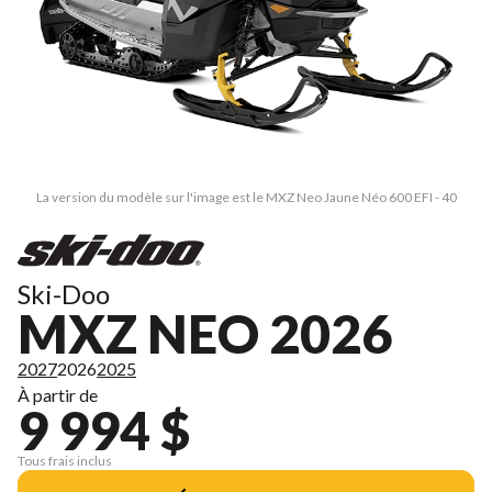
La version du modèle sur l'image est le MXZ Neo Jaune Néo 600 EFI - 40
Ski-Doo
MXZ NEO 2026
2027
2026
2025
À partir de
9 994 $
Tous frais inclus