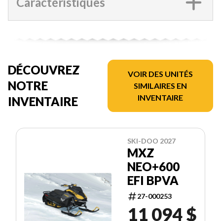
Caractéristiques
DÉCOUVREZ
VOIR DES UNITÉS
NOTRE
SIMILAIRES EN
INVENTAIRE
INVENTAIRE
SKI-DOO 2027
MXZ
NEO+600
EFI BPVA
27-000253
11 094 $