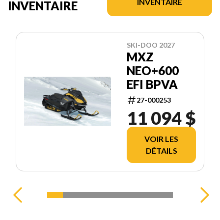
INVENTAIRE
INVENTAIRE
SKI-DOO 2027
MXZ
NEO+600
EFI BPVA
27-000253
11 094 $
VOIR LES
DÉTAILS