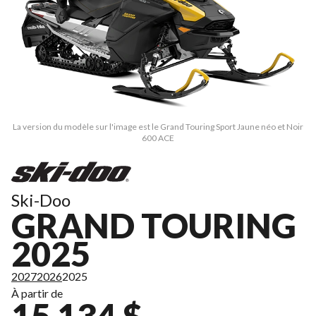
La version du modèle sur l'image est le Grand Touring Sport Jaune néo et Noir
600 ACE
Ski-Doo
GRAND TOURING
2025
2027
2026
2025
À partir de
15 134 $