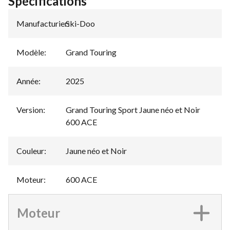
Spécifications
Manufacturier
Ski-Doo
:
Modèle
:
Grand Touring
Année
:
2025
Version
:
Grand Touring Sport Jaune néo et Noir
600 ACE
Couleur
:
Jaune néo et Noir
Moteur
:
600 ACE
Moteur