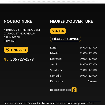
NOUS JOINDRE
HEURES D'OUVERTURE
410 BOUL. ST-PIERRE OUEST
VENTES
CARAQUET
, NOUVEAU-
BRUNSWICK
PIÈCES ET SERVICE
E1W 1A3
Lundi
:
9h00 - 17h00
ITINÉRAIRE
Mardi
:
9h00 - 17h00
506 727-6579
Mercredi
:
9h00 - 17h00
Jeudi
:
9h00 - 17h00
Vendredi
:
9h00 - 17h00
Samedi
:
9h00 - 12h00
Dimanche
:
Fermé
Restez connecté
Les données affichées sont à titre indicatif seulement et ne peuvent être