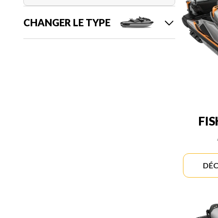
CHANGER LE TYPE
FI
DÉC