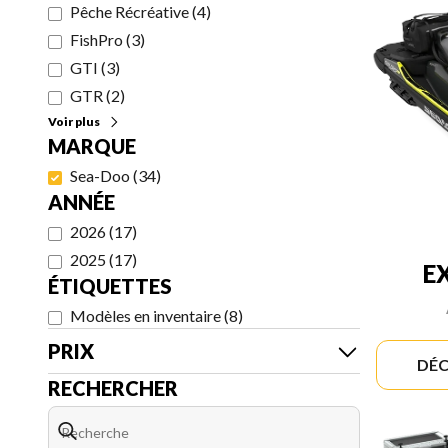
Pêche Récréative
(
4
)
FishPro
(
3
)
GTI
(
3
)
GTR
(
2
)
Voir plus
MARQUE
Sea-Doo
(
34
)
ANNÉE
2026
(
17
)
2025
(
17
)
E
ÉTIQUETTES
Modèles en inventaire
(
8
)
PRIX
DÉC
RECHERCHER