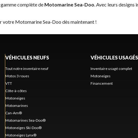
la gamme complète de
Motomarine Sea-Doo
. Avec leurs designs 
ver votre Motomarine Sea-Doo dès maintenant !
VÉHICULES NEUFS
VÉHICULES USAGÉS
Tout notre inventaire neuf
Inventaire usagé complet
Motos 3 roues
Motoneiges
VTT
Financement
Côte-à-côtes
Motoneiges
Motomarines
Can-Am®
Motomarines Sea-Doo®
Motoneiges Ski-Doo®
Motoneiges Lynx®