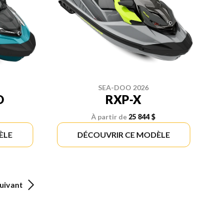
SEA-DOO 2026
D
RXP-X
À partir de
25 844 $
ÈLE
DÉCOUVRIR CE MODÈLE
uivant