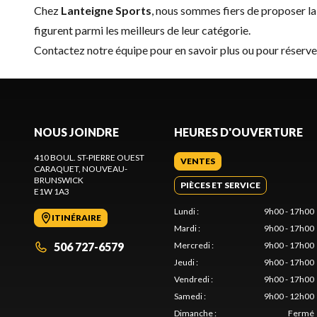
Chez
Lanteigne Sports
, nous sommes fiers de proposer 
figurent parmi les meilleurs de leur catégorie.
Contactez notre équipe
pour en savoir plus ou pour réser
NOUS JOINDRE
HEURES D'OUVERTURE
410 BOUL. ST-PIERRE OUEST
VENTES
CARAQUET
, NOUVEAU-
BRUNSWICK
PIÈCES ET SERVICE
E1W 1A3
Lundi
:
9h00 - 17h00
ITINÉRAIRE
Mardi
:
9h00 - 17h00
506 727-6579
Mercredi
:
9h00 - 17h00
Jeudi
:
9h00 - 17h00
Vendredi
:
9h00 - 17h00
Samedi
:
9h00 - 12h00
Dimanche
:
Fermé