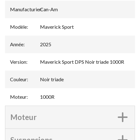
Manufacturier
Can-Am
:
Modèle
:
Maverick Sport
Année
:
2025
Version
:
Maverick Sport DPS Noir triade 1000R
Couleur
:
Noir triade
Moteur
:
1000R
Moteur
Suspensions