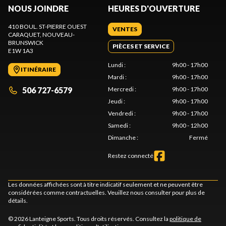
NOUS JOINDRE
HEURES D'OUVERTURE
410 BOUL. ST-PIERRE OUEST
VENTES
CARAQUET
, NOUVEAU-
BRUNSWICK
PIÈCES ET SERVICE
E1W 1A3
Lundi
:
9h00 - 17h00
ITINÉRAIRE
Mardi
:
9h00 - 17h00
506 727-6579
Mercredi
:
9h00 - 17h00
Jeudi
:
9h00 - 17h00
Vendredi
:
9h00 - 17h00
Samedi
:
9h00 - 12h00
Dimanche
:
Fermé
Restez connecté
Les données affichées sont à titre indicatif seulement et ne peuvent être
considérées comme contractuelles. Veuillez nous consulter pour plus de
détails.
© 2026 Lanteigne Sports. Tous droits réservés. Consultez la
politique de