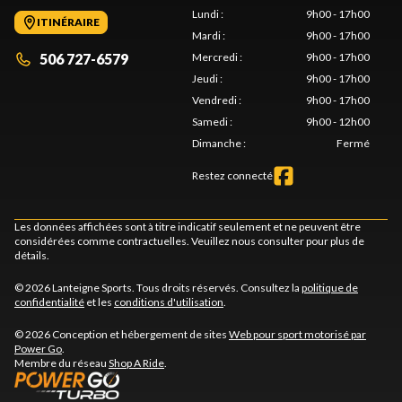
Lundi
:
9h00 - 17h00
ITINÉRAIRE
Mardi
:
9h00 - 17h00
506 727-6579
Mercredi
:
9h00 - 17h00
Jeudi
:
9h00 - 17h00
Vendredi
:
9h00 - 17h00
Samedi
:
9h00 - 12h00
Dimanche
:
Fermé
Restez connecté
Les données affichées sont à titre indicatif seulement et ne peuvent être
considérées comme contractuelles. Veuillez nous consulter pour plus de
détails.
© 2026 Lanteigne Sports. Tous droits réservés. Consultez la
politique de
confidentialité
et les
conditions d'utilisation
.
© 2026 Conception et hébergement de sites
Web pour sport motorisé par
Power Go
.
Membre du réseau
Shop A Ride
.