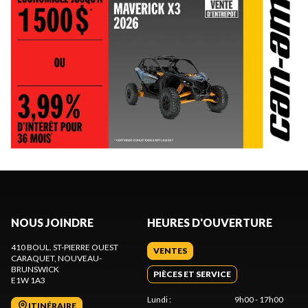
NOUS JOINDRE
HEURES D'OUVERTURE
410 BOUL. ST-PIERRE OUEST
VENTES
CARAQUET
, NOUVEAU-
BRUNSWICK
PIÈCES ET SERVICE
E1W 1A3
Lundi
:
9h00 - 17h00
ITINÉRAIRE