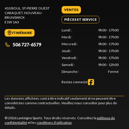
410 BOUL. ST-PIERRE OUEST
VENTES
CARAQUET
, NOUVEAU-
BRUNSWICK
PIÈCES ET SERVICE
E1W 1A3
Lundi
:
9h00 - 17h00
ITINÉRAIRE
Mardi
:
9h00 - 17h00
506 727-6579
Mercredi
:
9h00 - 17h00
Jeudi
:
9h00 - 17h00
Vendredi
:
9h00 - 17h00
Samedi
:
9h00 - 12h00
Dimanche
:
Fermé
Restez connecté
Les données affichées sont à titre indicatif seulement et ne peuvent être
considérées comme contractuelles. Veuillez nous consulter pour plus de
détails.
© 2026 Lanteigne Sports. Tous droits réservés. Consultez la
politique de
confidentialité
et les
conditions d'utilisation
.