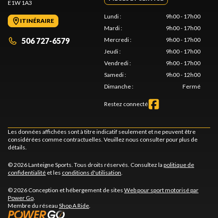
E1W 1A3
Lundi
:
9h00 - 17h00
ITINÉRAIRE
Mardi
:
9h00 - 17h00
506 727-6579
Mercredi
:
9h00 - 17h00
Jeudi
:
9h00 - 17h00
Vendredi
:
9h00 - 17h00
Samedi
:
9h00 - 12h00
Dimanche
:
Fermé
Restez connecté
Les données affichées sont à titre indicatif seulement et ne peuvent être
considérées comme contractuelles. Veuillez nous consulter pour plus de
détails.
© 2026 Lanteigne Sports. Tous droits réservés. Consultez la
politique de
confidentialité
et les
conditions d'utilisation
.
© 2026 Conception et hébergement de sites
Web pour sport motorisé par
Power Go
.
Membre du réseau
Shop A Ride
.