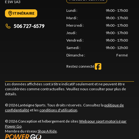
E1W 1A3
Lundi
:
9h00 - 17h00
ITINÉRAIRE
Mardi
:
9h00 - 17h00
506 727-6579
Mercredi
:
9h00 - 17h00
Jeudi
:
9h00 - 17h00
Vendredi
:
9h00 - 17h00
Samedi
:
9h00 - 12h00
Dimanche
:
Fermé
Restez connecté
Les données affichées sont à titre indicatif seulement et ne peuvent être
considérées comme contractuelles. Veuillez nous consulter pour plus de
détails.
© 2026 Lanteigne Sports. Tous droits réservés. Consultez la
politique de
confidentialité
et les
conditions d'utilisation
.
© 2026 Conception et hébergement de sites
Web pour sport motorisé par
Power Go
.
Membre du réseau
Shop A Ride
.